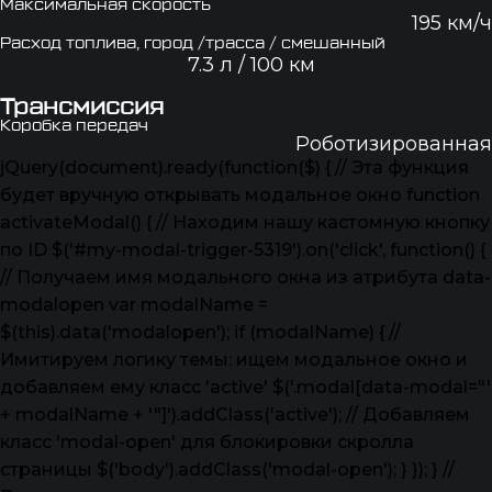
Максимальная скорость
195 км/ч
Расход топлива, город /трасса / смешанный
7.3 л / 100 км
Трансмиссия
Коробка передач
Роботизированная
jQuery(document).ready(function($) { // Эта функция
будет вручную открывать модальное окно function
activateModal() { // Находим нашу кастомную кнопку
по ID $('#my-modal-trigger-5319').on('click', function() {
// Получаем имя модального окна из атрибута data-
modalopen var modalName =
$(this).data('modalopen'); if (modalName) { //
Имитируем логику темы: ищем модальное окно и
добавляем ему класс 'active' $('.modal[data-modal="'
+ modalName + '"]').addClass('active'); // Добавляем
класс 'modal-open' для блокировки скролла
страницы $('body').addClass('modal-open'); } }); } //