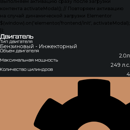
Выполняем активацию сразу после загрузки
контента activateModal(); // Повторяем активацию
на случай динамической загрузки Elementor
$(window).on('elementor/frontend/init', activateModal);
});
Двигатель
Тип двигателя
Бензиновый - Инжекторный
Объем двигателя
2.0л
Максимальная мощность
249 л.с.
Количество цилиндров
4