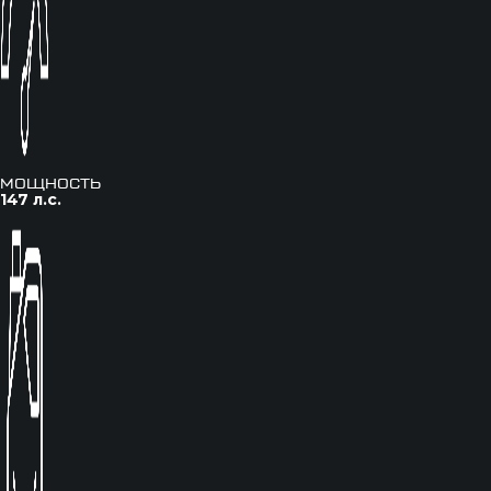
мощность
147 л.с.