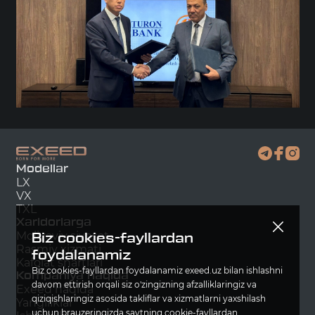
Modellar
LX
VX
TXL
Xaridorlarga
Moliyaviy siyosat
Biz cookies-fayllardan
Rasmiy xizmati
foydalanamiz
Kafolat shartlari
Biz cookies-fayllardan foydalanamiz exeed.uz bilan ishlashni
Kompaniya haqida
davom ettirish orqali siz o'zingizning afzalliklaringiz va
Exeed haqida
qiziqishlaringiz asosida takliflar va xizmatlarni yaxshilash
Yangiliklar
uchun brauzeringizda saytning cookie-fayllardan